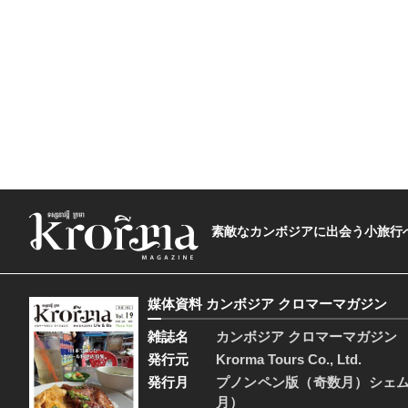
素敵なカンボジアに出会う小旅行へ―The t
媒体資料 カンボジア クロマーマガジン
雑誌名
カンボジア クロマーマガジン
発行元
Krorma Tours Co., Ltd.
発行月
プノンペン版（奇数月）シェ
月）