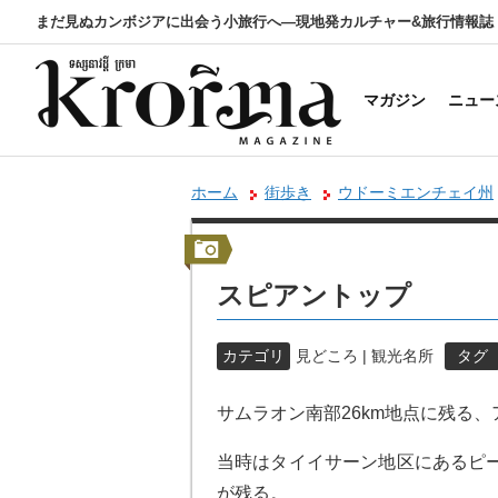
まだ見ぬカンボジアに出会う小旅行へ―現地発カルチャー&旅行情報誌
マガジン
ニュー
ホーム
街歩き
ウドーミエンチェイ州
スピアントップ
カテゴリ
見どころ | 観光名所
タグ
サムラオン南部26km地点に残る
当時はタイイサーン地区にあるピ
が残る。