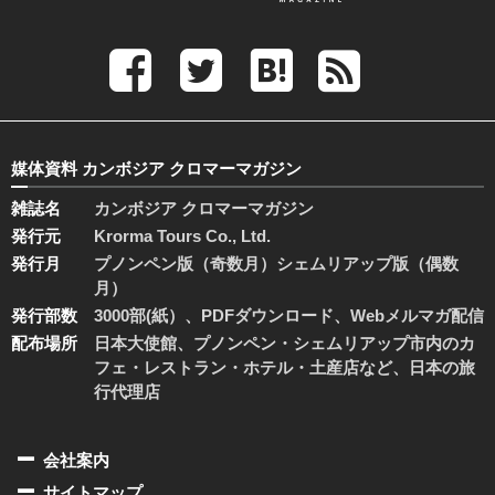
媒体資料 カンボジア クロマーマガジン
雑誌名
カンボジア クロマーマガジン
発行元
Krorma Tours Co., Ltd.
発行月
プノンペン版（奇数月）シェムリアップ版（偶数
月）
発行部数
3000部(紙）、PDFダウンロード、Webメルマガ配信
配布場所
日本大使館、プノンペン・シェムリアップ市内のカ
フェ・レストラン・ホテル・土産店など、日本の旅
行代理店
会社案内
サイトマップ