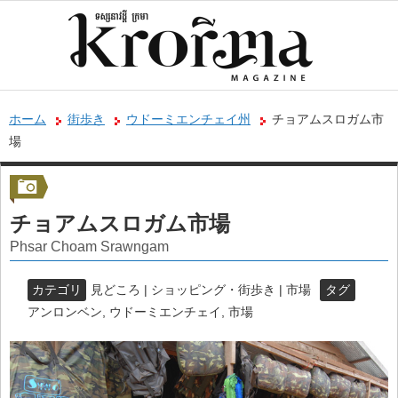
ホーム
街歩き
ウドーミエンチェイ州
チョアムスロガム市
場
チョアムスロガム市場
Phsar Choam Srawngam
カテゴリ
見どころ | ショッピング・街歩き | 市場
タグ
アンロンベン
,
ウドーミエンチェイ
,
市場