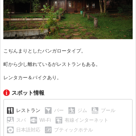
こぢんまりとしたバンガロータイプ。
町から少し離れているがレストランもある。
レンタカー＆バイクあり。
スポット情報
レストラン
バー
ジム
プール
スパ
Wi-Fi
有線インターネット
日本語対応
ブティックホテル