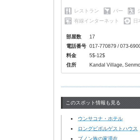
レストラン
バー
有線インターネット
日
部屋数
17
電話番号
017-770879 / 073-690
料金
5$-12$
住所
Kandal Village, Senm
このスポット情報も見る
ウンサコナ・ホテル
ロングビボルゲストハウス
プノン族の家滞在