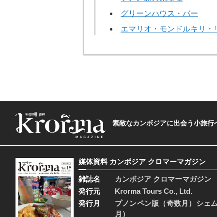
グリーンハウス・バー
エマリオ・モンドルキリ・
素敵なカンボジアに出会う小旅行へ―The t
媒体資料 カンボジア クロマーマガジン
雑誌名
カンボジア クロマーマガジン
発行元
Krorma Tours Co., Ltd.
発行月
プノンペン版（奇数月）シェ
月）