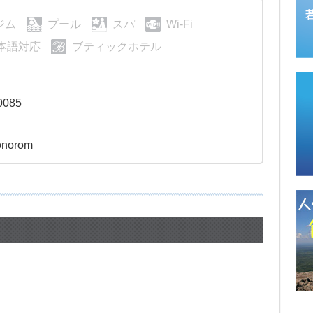
ジム
プール
スパ
Wi-Fi
本語対応
ブティックホテル
0085
onorom