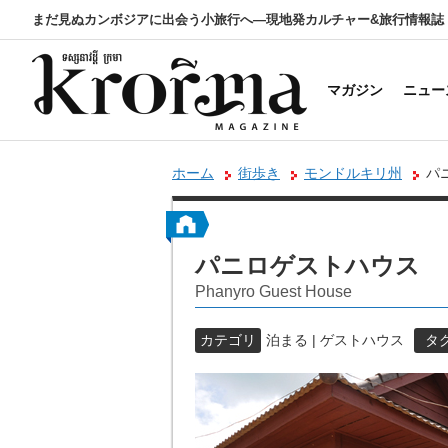
まだ見ぬカンボジアに出会う小旅行へ―現地発カルチャー&旅行情報誌
マガジン
ニュー
ホーム
街歩き
モンドルキリ州
パ
パニロゲストハウス
Phanyro Guest House
カテゴリ
泊まる | ゲストハウス
タ