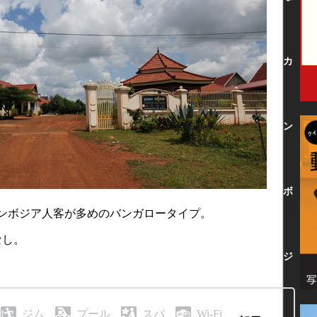
カ
ン
ボ
ンボジア人客が多めのバンガロータイプ。
なし。
ジ
ジム
プール
スパ
Wi-Fi