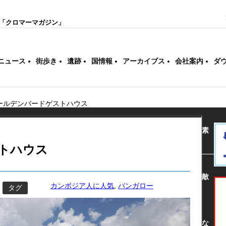
「クロマーマガジン」
ニュース
街歩き
遺跡
国情報
アーカイブス
会社案内
ダ
ールデンバードゲストハウス
素
トハウス
敵
カンボジア人に人気
,
バンガロー
タグ
な