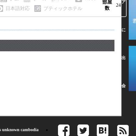
部屋
ア
24
数
日本語対応
ブティックホテル
に
出
会
 unknown cambodia