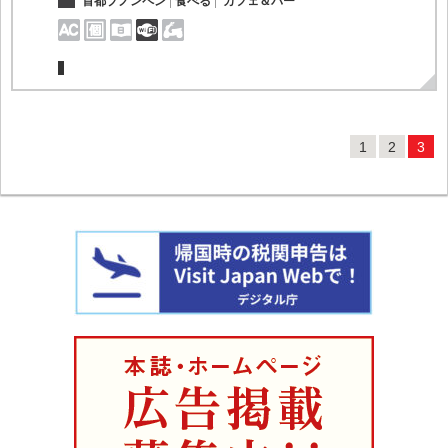
首都プノンペン
食べる
カフェ＆バー
1
2
3