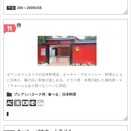
予算
200～2000US$
侍
ダウンタウンエリアの日本料理店。オーナー・マネージャー・料理人とも
に日本人。幅の広い和食が楽しめる。テラス席・冷房の効いた屋内席・Ｖ
ＩＰルームもあり様々なシーンに対応。
プレアシハヌーク州
食べる
日本料理