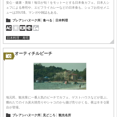
安心・健康・美味！毎日が旬！をモットーとする日本食カフェ。日本人シ
ェフによる寿司や、エビフライカレーなどの日本食も。シェフお任せメニ
ューは20US$。マンガや雑誌もある。
プレアシハヌーク州
食べる
日本料理
日本料理・寿司
オーティチルビーチ
地元民、観光客に一番人気のビーチでカフェ、ゲストハウスなどが並ぶ。
獲れたてのイカ炭火焼売りやシャコのから揚げ売りがくる。夜はＢＢＱ屋
台が登場。
プレアシハヌーク州
見どころ
観光名所