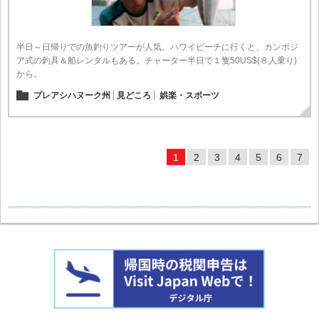
半日～日帰りでの魚釣りツアーが人気。ハワイビーチに行くと、カンボジ
ア式の釣具＆船レンタルもある。チャーター半日で１隻50US$(８人乗り)
から。
プレアシハヌーク州
見どころ
娯楽・スポーツ
1
2
3
4
5
6
7