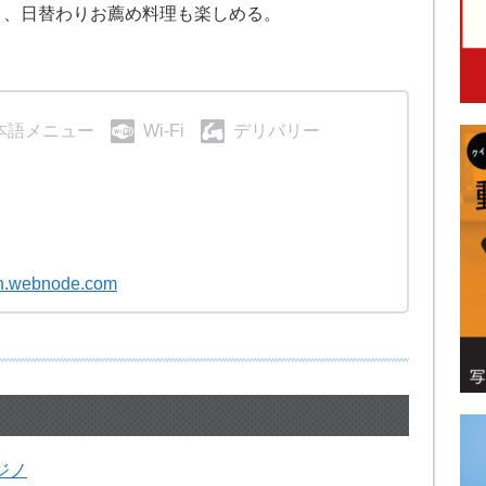
り、日替わりお薦め料理も楽しめる。
本語メニュー
Wi-Fi
デリバリー
an.webnode.com
ジノ