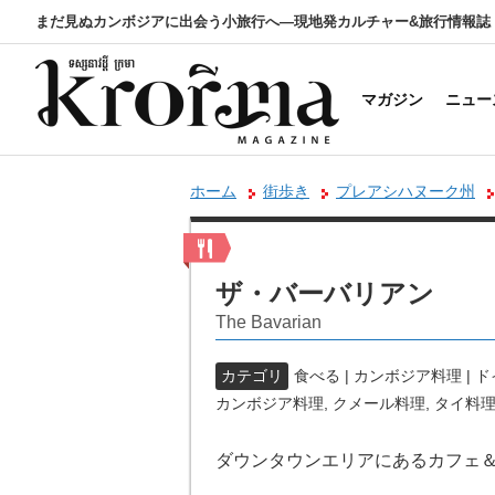
まだ見ぬカンボジアに出会う小旅行へ―現地発カルチャー&旅行情報誌
マガジン
ニュー
ホーム
街歩き
プレアシハヌーク州
ザ・バーバリアン
The Bavarian
カテゴリ
食べる | カンボジア料理 |
カンボジア料理
,
クメール料理
,
タイ料
ダウンタウンエリアにあるカフェ＆