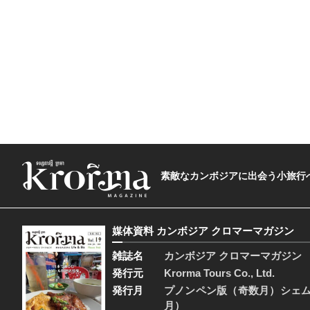
素敵なカンボジアに出会う小旅行へ―The t
媒体資料 カンボジア クロマーマガジン
雑誌名
カンボジア クロマーマガジン
発行元
Krorma Tours Co., Ltd.
発行月
プノンペン版（奇数月）シェ
月）