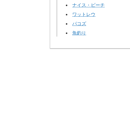
ナイス・ビーチ
ワットレウ
パコズ
魚釣り