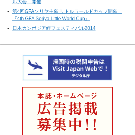
ル大会 開催
第4回GFAソリヤ主催 リトルワールドカップ開催
『4th GFA Soriya Little World Cup』
日本カンボジア絆フェスティバル2014