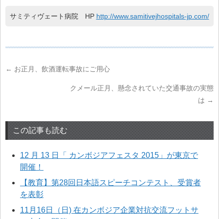
サミティヴェート病院 HP
http://www.samitivejhospitals-jp.com/
←
お正月、飲酒運転事故にご用心
クメール正月、懸念されていた交通事故の実態
は
→
この記事も読む
12 月 13 日「 カンボジアフェスタ 2015」が東京で
開催！
【教育】第28回日本語スピーチコンテスト、受賞者
を表彰
11月16日（日) 在カンボジア企業対抗交流フットサ