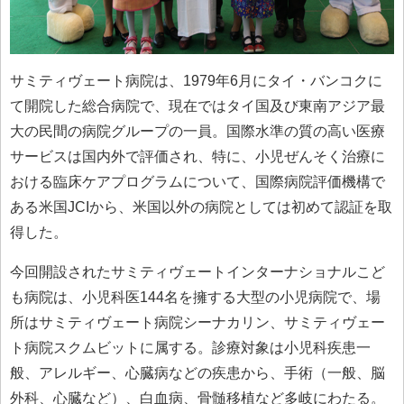
サミティヴェート病院は、1979年6月にタイ・バンコクに
て開院した総合病院で、現在ではタイ国及び東南アジア最
大の民間の病院グループの一員。国際水準の質の高い医療
サービスは国内外で評価され、特に、小児ぜんそく治療に
おける臨床ケアプログラムについて、国際病院評価機構で
ある米国JCIから、米国以外の病院としては初めて認証を取
得した。
今回開設されたサミティヴェートインターナショナルこど
も病院は、小児科医144名を擁する大型の小児病院で、場
所はサミティヴェート病院シーナカリン、サミティヴェー
ト病院スクムビットに属する。診療対象は小児科疾患一
般、アレルギー、心臓病などの疾患から、手術（一般、脳
外科、心臓など）、白血病、骨髄移植など多岐にわたる。