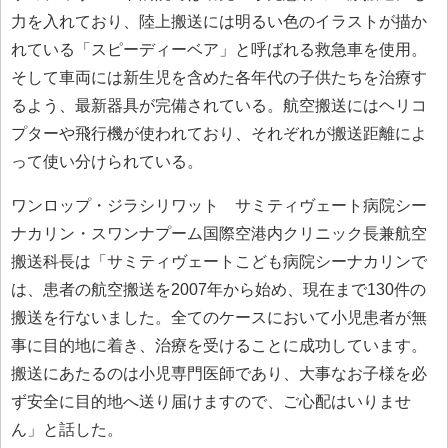
力を入れており、陸上搬送には明るい色のイラストが描か
れている「スピーディーベア」と呼ばれる救急車を使用。
そして車両には新生児を含めた各年代の子供たちを治療す
るよう、最新器具が完備されている。航空搬送にはヘリコ
プターや飛行機が使われており、それぞれが搬送距離によ
って使い分けられている。
ワンロップ・ジラシリワット サミティヴェート病院シー
ナカリン・スワンナプーム国際空港内クリニック長兼航空
搬送科長は「サミティヴェートこども病院シーナカリンで
は、患者の航空搬送を2007年から始め、現在まで130件の
搬送を行ないました。全てのケースにおいて小児患者が無
事に目的地に着き、治療を受けることに成功しています。
搬送にあたるのは小児専門医師であり、大事なお子様を必
ず安全に目的地へ送り届けますので、ご心配はいりませ
ん」と話した。