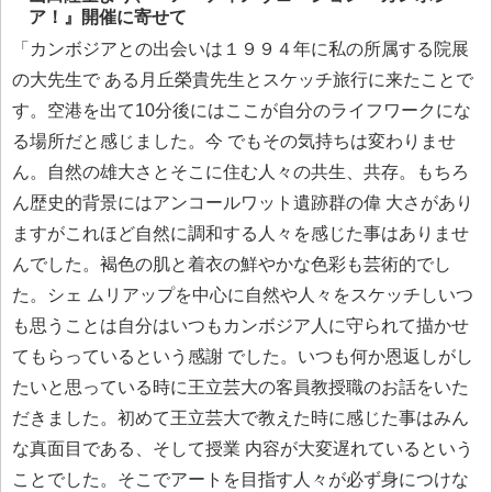
ア！』開催に寄せて
「カンボジアとの出会いは１９９４年に私の所属する院展
の大先生で ある月丘榮貴先生とスケッチ旅行に来たことで
す。空港を出て10分後にはここが自分のライフワークにな
る場所だと感じました。今 でもその気持ちは変わりませ
ん。自然の雄大さとそこに住む人々の共生、共存。もちろ
ん歴史的背景にはアンコールワット遺跡群の偉 大さがあり
ますがこれほど自然に調和する人々を感じた事はありませ
んでした。褐色の肌と着衣の鮮やかな色彩も芸術的でし
た。シェ ムリアップを中心に自然や人々をスケッチしいつ
も思うことは自分はいつもカンボジア人に守られて描かせ
てもらっているという感謝 でした。いつも何か恩返しがし
たいと思っている時に王立芸大の客員教授職のお話をいた
だきました。初めて王立芸大で教えた時に感じた事はみん
な真面目である、そして授業 内容が大変遅れているという
ことでした。そこでアートを目指す人々が必ず身につけな