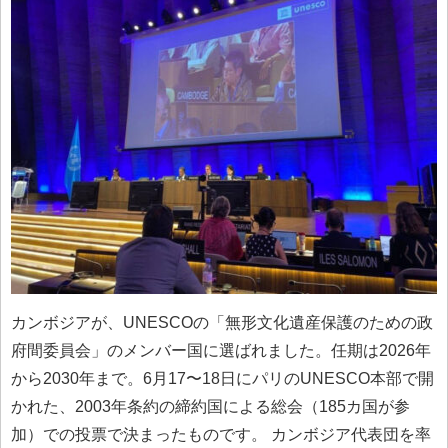
カンボジアが、UNESCOの「無形文化遺産保護のための政
府間委員会」のメンバー国に選ばれました。任期は2026年
から2030年まで。6月17〜18日にパリのUNESCO本部で開
かれた、2003年条約の締約国による総会（185カ国が参
加）での投票で決まったものです。 カンボジア代表団を率