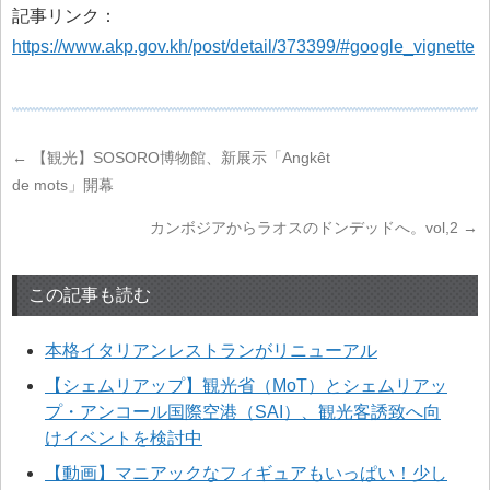
記事リンク：
https://www.akp.gov.kh/post/detail/373399/#google_vignette
←
【観光】SOSORO博物館、新展示「Angkêt
de mots」開幕
カンボジアからラオスのドンデッドへ。vol,2
→
この記事も読む
本格イタリアンレストランがリニューアル
【シェムリアップ】観光省（MoT）とシェムリアッ
プ・アンコール国際空港（SAI）、観光客誘致へ向
けイベントを検討中
【動画】マニアックなフィギュアもいっぱい！少し