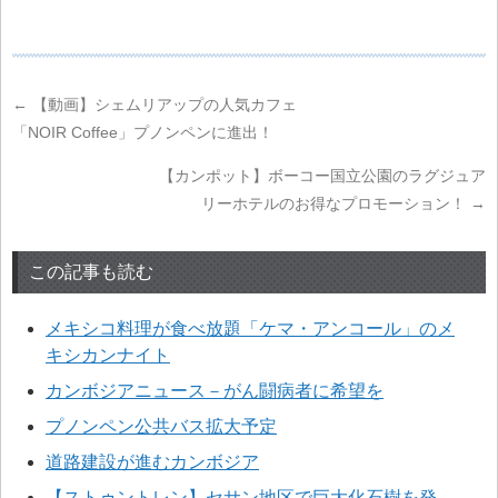
←
【動画】シェムリアップの人気カフェ
「NOIR Coffee」プノンペンに進出！
【カンポット】ボーコー国立公園のラグジュア
リーホテルのお得なプロモーション！
→
この記事も読む
メキシコ料理が食べ放題「ケマ・アンコール」のメ
キシカンナイト
カンボジアニュース－がん闘病者に希望を
プノンペン公共バス拡大予定
道路建設が進むカンボジア
【ストゥントレン】セサン地区で巨大化石樹を発