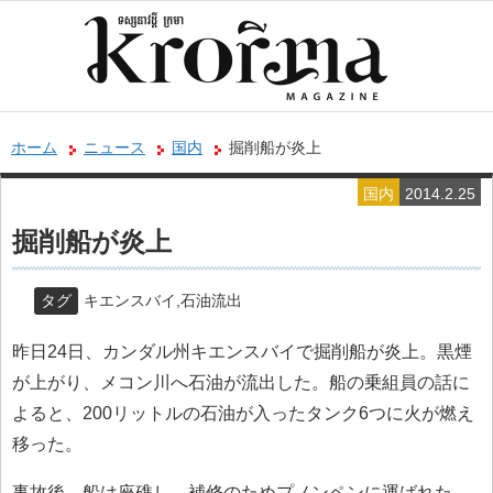
ホーム
ニュース
国内
掘削船が炎上
国内
2014.2.25
掘削船が炎上
タグ
キエンスバイ
,
石油流出
昨日24日、カンダル州キエンスバイで掘削船が炎上。黒煙
が上がり、メコン川へ石油が流出した。船の乗組員の話に
よると、200リットルの石油が入ったタンク6つに火が燃え
移った。
事故後、船は座礁し、補修のためプノンペンに運ばれた。