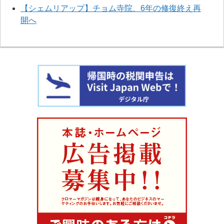
【シェムリアップ】チョム寺院、6年の修復終え再
開へ