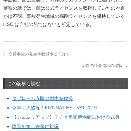
警察の話では、船は公式ライセンスを取得していたのか否
かは不明。事故発生地域の掘削ライセンスを保持している
HSC は自社の船ではないと断定している。
←
交通事故の発生件数減少に向けて
女性の社会進出の現状
→
この記事も読む
タプローム寺院の樹木を伐採
今年も大盛況！KIZUNA FESTIVAL 2019
【シェムリアップ】テチョ平和博物館における式典
障害を笑う映像に抗議