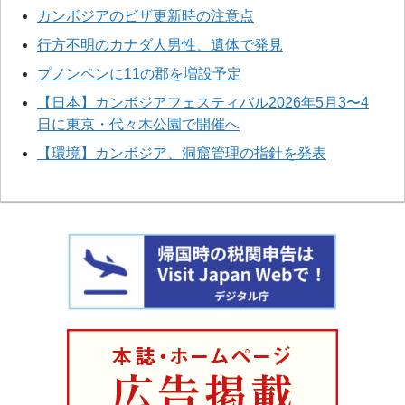
カンボジアのビザ更新時の注意点
行方不明のカナダ人男性、遺体で発見
プノンペンに11の郡を増設予定
【日本】カンボジアフェスティバル2026年5月3〜4
日に東京・代々木公園で開催へ
【環境】カンボジア、洞窟管理の指針を発表