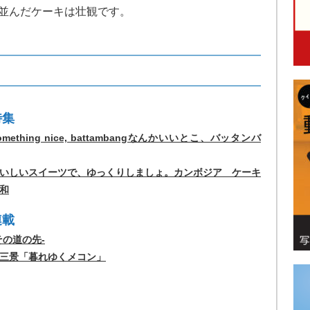
並んだケーキは壮観です。
特集
omething nice, battambangなんかいいとこ、バッタンバ
いしいスイーツで、ゆっくりしましょ。カンボジア ケーキ
和
連載
その道の先-
三景「暮れゆくメコン」