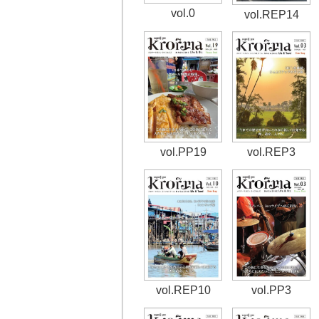
vol.0
vol.REP14
vol.PP19
vol.REP3
vol.PP3
vol.REP10