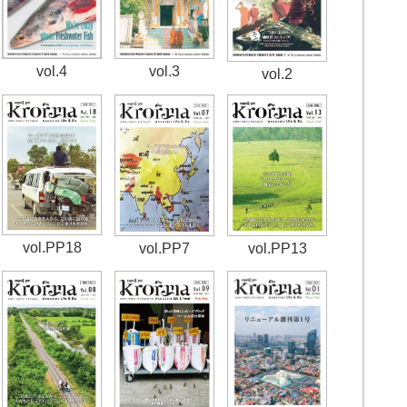
vol.4
vol.3
vol.2
vol.PP18
vol.PP7
vol.PP13