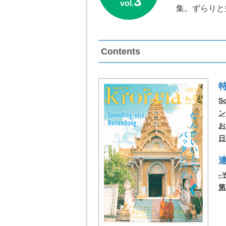
3
vol.
集。ずらりと
Contents
S
ン
お
日
-
第