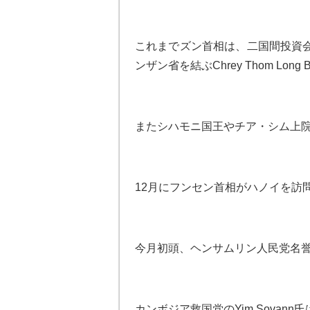
これまでズン首相は、二国間投資
ンザン省を結ぶChrey Thom Lo
またシハモニ国王やチア・シム上
12月にフンセン首相がハノイを訪
今月初頭、ヘンサムリン人民党名
カンボジア救国党のYim Sova