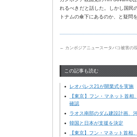
れるべきだと話した。しかし国民
トナムの傘下にあるのか、と疑問
←
カンボジアニュースータバコ被害の
この記事も読む
レオパレス21が開業式を実施
【東京】フン・マネット首相、
確認
ラオス南部のダム建設計画、
韓国と日本が支援を決定
【東京】フン・マネット首相