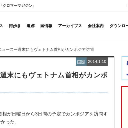
「クロマーマガジン」
ス
街歩き
遺跡
国情報
アーカイブス
会社案内
ダウンロ
ニュースー週末にもヴェトナム首相がカンボジア訪問
2014.1.10
国際
週末にもヴェトナム首相がカンボ
首相が日曜日から3日間の予定でカンボジアを訪問す
分かった。