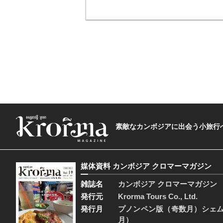
素敵なカンボジアに出会う小旅行へ―The t
媒体資料 カンボジア クロマーマガジン
雑誌名
カンボジア クロマーマガジン
発行元
Krorma Tours Co., Ltd.
発行月
プノンペン版（奇数月）シェ
月）