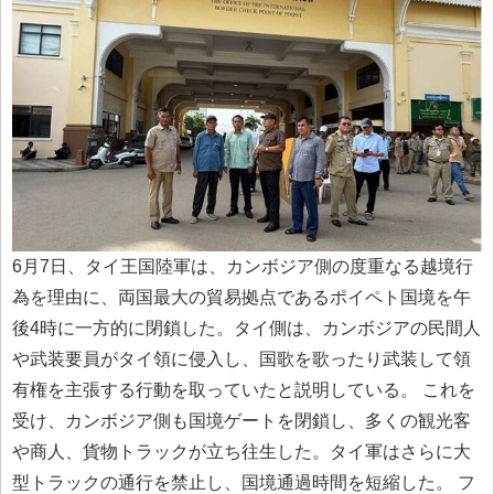
6月7日、タイ王国陸軍は、カンボジア側の度重なる越境行
為を理由に、両国最大の貿易拠点であるポイペト国境を午
後4時に一方的に閉鎖した。タイ側は、カンボジアの民間人
や武装要員がタイ領に侵入し、国歌を歌ったり武装して領
有権を主張する行動を取っていたと説明している。 これを
受け、カンボジア側も国境ゲートを閉鎖し、多くの観光客
や商人、貨物トラックが立ち往生した。タイ軍はさらに大
型トラックの通行を禁止し、国境通過時間を短縮した。 フ