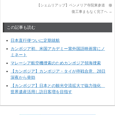
【シェムリアップ】ベンメリア寺院東参道 修
復工事まもなく完了へ
→
この記事も読む
日本直行便ついに定期就航
カンボジア初、米国アカデミー賞外国語映画賞にノ
ミネート
マレーシア航空機捜索のためカンボジア領海捜索
【カンボジア】カンボジア・タイが停戦合意、28日
深夜から発効
【カンボジア】日本との観光交流拡大で協力強化
世界遺産活用し訪日客増を目指す