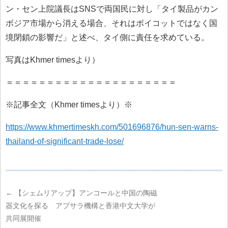
ン・セン上院議長はSNSで両国民に対し「タイ製品がカン
ボジア市場から消える場合、それはボイコットではなく国
境閉鎖の影響だ」と述べ、タイ側に責任を求めている。
写真はKhmer timesより）
＝＝＝＝＝＝＝＝＝＝＝＝＝＝＝＝＝＝＝＝＝
※記事全文（Khmer timesより）※
https://www.khmertimeskh.com/501696876/hun-sen-warns-
thailand-of-significant-trade-lose/
←
【シェムリアップ】アンコールと中国の陶磁
器文化を探る アプサラ機構と香港中文大学が
共同展開催