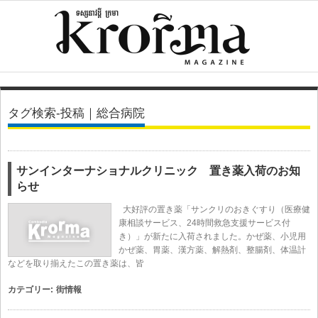
タグ検索-投稿｜総合病院
サンインターナショナルクリニック 置き薬入荷のお知
らせ
大好評の置き薬「サンクリのおきぐすり（医療健
康相談サービス、24時間救急支援サービス付
き）」が新たに入荷されました。かぜ薬、小児用
かぜ薬、胃薬、漢方薬、解熱剤、整腸剤、体温計
などを取り揃えたこの置き薬は、皆
カテゴリー:
街情報