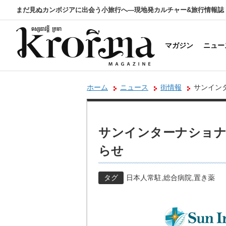
まだ見ぬカンボジアに出会う小旅行へ―現地発カルチャー&旅行情報誌
マガジン
ニュー
ホーム
ニュース
街情報
サンイン
サンインターナショナ
らせ
タグ
日本人常駐
,
総合病院
,
置き薬