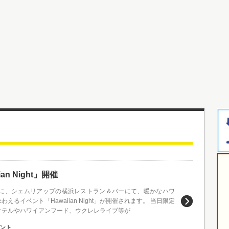
n Night」開催
日）に、シェムリアップの横浜レストラン＆バーにて、暖かなハワ
えるイベント「Hawaiian Night」が開催されます。 当日限定
クテルやハワイアンフード、ウクレレライブ等が
ント