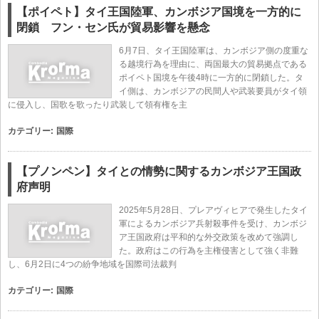
【ポイペト】タイ王国陸軍、カンボジア国境を一方的に
閉鎖 フン・セン氏が貿易影響を懸念
6月7日、タイ王国陸軍は、カンボジア側の度重な
る越境行為を理由に、両国最大の貿易拠点である
ポイペト国境を午後4時に一方的に閉鎖した。タ
イ側は、カンボジアの民間人や武装要員がタイ領
に侵入し、国歌を歌ったり武装して領有権を主
カテゴリー:
国際
【プノンペン】タイとの情勢に関するカンボジア王国政
府声明
2025年5月28日、プレアヴィヒアで発生したタイ
軍によるカンボジア兵射殺事件を受け、カンボジ
ア王国政府は平和的な外交政策を改めて強調し
た。政府はこの行為を主権侵害として強く非難
し、6月2日に4つの紛争地域を国際司法裁判
カテゴリー:
国際