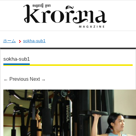
ホーム
sokha-sub1
sokha-sub1
←
Previous
Next
→