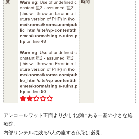
度
時間
Warning
: Use of undefined c
onstant 星3 - assumed '星3'
(this will throw an Error in a f
uture version of PHP) in
/ho
me/krorma/krorma.com/pub
lic_html/site/wp-content/th
emes/krorma/single-ruins.p
hp
on line
48
Warning
: Use of undefined c
onstant 星2 - assumed '星2'
(this will throw an Error in a f
uture version of PHP) in
/ho
me/krorma/krorma.com/pub
lic_html/site/wp-content/th
emes/krorma/single-ruins.p
hp
on line
50
アンコールワット正面より少し北側にある一基の小さな施
療院。
内部リンテルに残る5人の座する仏陀は必見。