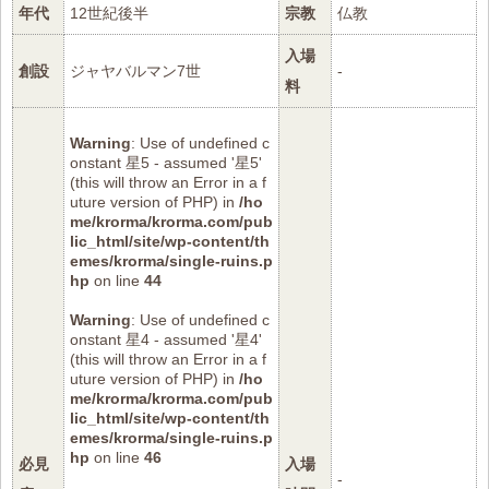
年代
12世紀後半
宗教
仏教
入場
創設
ジャヤバルマン7世
-
料
Warning
: Use of undefined c
onstant 星5 - assumed '星5'
(this will throw an Error in a f
uture version of PHP) in
/ho
me/krorma/krorma.com/pub
lic_html/site/wp-content/th
emes/krorma/single-ruins.p
hp
on line
44
Warning
: Use of undefined c
onstant 星4 - assumed '星4'
(this will throw an Error in a f
uture version of PHP) in
/ho
me/krorma/krorma.com/pub
lic_html/site/wp-content/th
emes/krorma/single-ruins.p
hp
on line
46
必見
入場
-