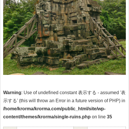
Warning
: Use of undefined constant 表示する - assumed '表
示する' (this will throw an Error in a future version of PHP) in
/home/krorma/krorma.com/public_html/site/wp-
content/themes/krorma/single-ruins.php
on line
35