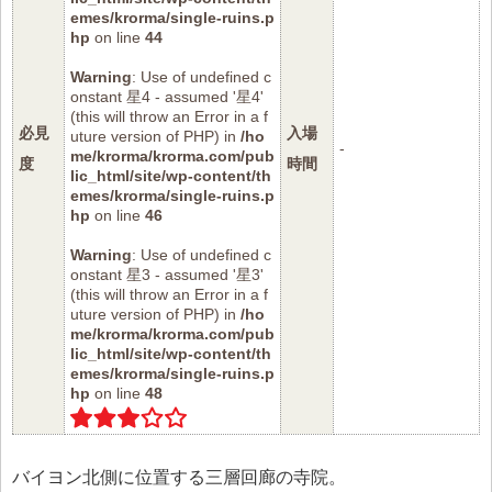
emes/krorma/single-ruins.p
hp
on line
44
Warning
: Use of undefined c
onstant 星4 - assumed '星4'
(this will throw an Error in a f
必見
入場
uture version of PHP) in
/ho
-
me/krorma/krorma.com/pub
度
時間
lic_html/site/wp-content/th
emes/krorma/single-ruins.p
hp
on line
46
Warning
: Use of undefined c
onstant 星3 - assumed '星3'
(this will throw an Error in a f
uture version of PHP) in
/ho
me/krorma/krorma.com/pub
lic_html/site/wp-content/th
emes/krorma/single-ruins.p
hp
on line
48
バイヨン北側に位置する三層回廊の寺院。