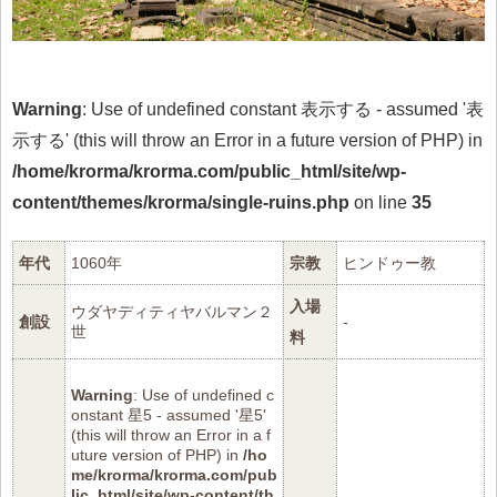
Warning
: Use of undefined constant 表示する - assumed '表
示する' (this will throw an Error in a future version of PHP) in
/home/krorma/krorma.com/public_html/site/wp-
content/themes/krorma/single-ruins.php
on line
35
年代
1060年
宗教
ヒンドゥー教
入場
ウダヤディティヤバルマン２
創設
-
世
料
Warning
: Use of undefined c
onstant 星5 - assumed '星5'
(this will throw an Error in a f
uture version of PHP) in
/ho
me/krorma/krorma.com/pub
lic_html/site/wp-content/th