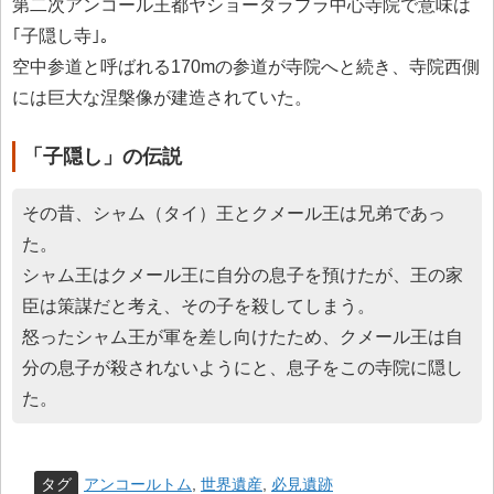
第二次アンコール王都ヤショーダラプラ中心寺院で意味は
｢子隠し寺｣。
空中参道と呼ばれる170mの参道が寺院へと続き、寺院西側
には巨大な涅槃像が建造されていた。
「子隠し」の伝説
その昔、シャム（タイ）王とクメール王は兄弟であっ
た。
シャム王はクメール王に自分の息子を預けたが、王の家
臣は策謀だと考え、その子を殺してしまう。
怒ったシャム王が軍を差し向けたため、クメール王は自
分の息子が殺されないようにと、息子をこの寺院に隠し
た。
タグ
アンコールトム
,
世界遺産
,
必見遺跡