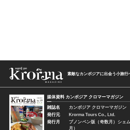
素敵なカンボジアに出会う小旅行へ―The t
媒体資料 カンボジア クロマーマガジン
雑誌名
カンボジア クロマーマガジン
発行元
Krorma Tours Co., Ltd.
発行月
プノンペン版（奇数月）シェ
月）