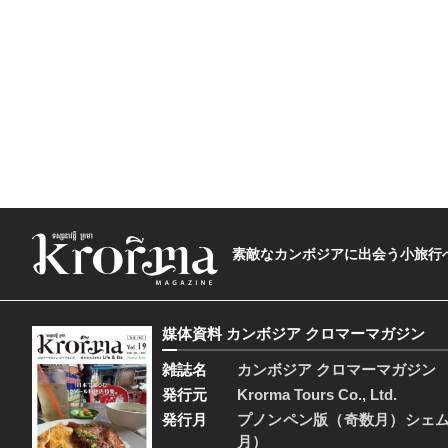
素敵なカンボジアに出会う小旅行へ―The t
媒体資料 カンボジア クロマーマガジン
雑誌名
カンボジア クロマーマガジン
発行元
Krorma Tours Co., Ltd.
発行月
プノンペン版（奇数月）シェ
月）