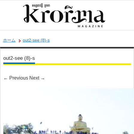
ホーム
out2-see (8)-s
out2-see (8)-s
←
Previous
Next
→