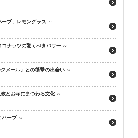
 万能ハーブ、レモングラス ～
～ 万能ココナッツの驚くべきパワー ～
】～「クルクメール」との衝撃の出会い ～
～上座仏教とお寺にまつわる文化 ～
寒熱とハーブ ～