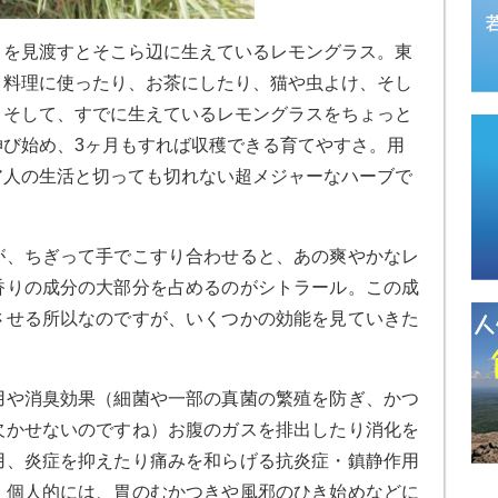
りを見渡すとそこら辺に生えているレモングラス。東
 料理に使ったり、お茶にしたり、猫や虫よけ、そし
。そして、すでに生えているレモングラスをちょっと
伸び始め、3ヶ月もすれば収穫できる育てやすさ。用
ア人の生活と切っても切れない超メジャーなハーブで
が、ちぎって手でこすり合わせると、あの爽やかなレ
香りの成分の大部分を占めるのがシトラール。この成
させる所以なのですが、いくつかの効能を見ていきた
用や消臭効果（細菌や一部の真菌の繁殖を防ぎ、かつ
欠かせないのですね）お腹のガスを排出したり消化を
用、炎症を抑えたり痛みを和らげる抗炎症・鎮静作用
。個人的には、胃のむかつきや風邪のひき始めなどに