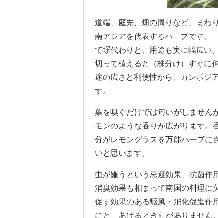
道端、庭先、畑の周りなど、まわ
南アジアを代表するハーブです。
て塀代わりと、用途も実に幅広い
切って植えると（株分け）すぐに
途の広さと利便性から、カンボジ
す。
葉を嗅ぐだけでは匂いがしません
モンのような香りが広がります。
分がレモングラスを万能ハーブに
いと思います。
虫が嫌うという忌避効果、抗菌作
消臭効果も相まって南国の料理に
促す効果のある駆風・消化促進作
にと、あげるときりがありません