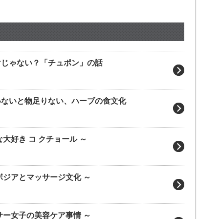
】産後だけじゃない？「チュポン」の話
】入っていないと物足りない、ハーブの食文化
 みんな大好き コ クチョール ～
～ カンボジアとマッサージ文化 ～
～ アラサー女子の美容ケア事情 ～