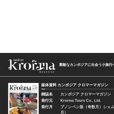
素敵なカンボジアに出会う小旅行へ―The t
媒体資料 カンボジア クロマーマガジン
雑誌名
カンボジア クロマーマガジン
発行元
Krorma Tours Co., Ltd.
発行月
プノンペン版（奇数月）シェ
月）