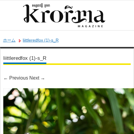
ホーム
liittleredfox (1)-s_R
liittleredfox (1)-s_R
←
Previous
Next
→