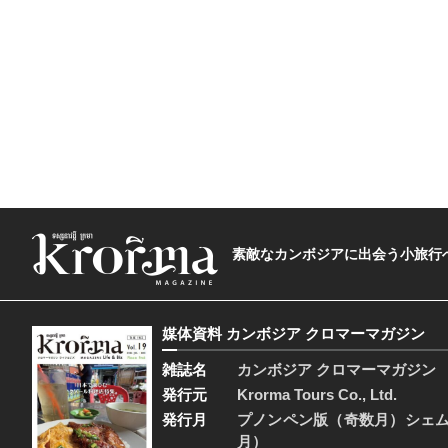
素敵なカンボジアに出会う小旅行へ―The t
媒体資料 カンボジア クロマーマガジン
雑誌名
カンボジア クロマーマガジン
発行元
Krorma Tours Co., Ltd.
発行月
プノンペン版（奇数月）シェ
月）