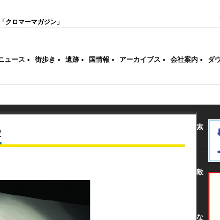
「クロマーマガジン」
ニュース
街歩き
遺跡
国情報
アーカイブス
会社案内
ダ
素
2
敵
な