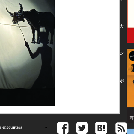
カ
ン
ボ
ncounters