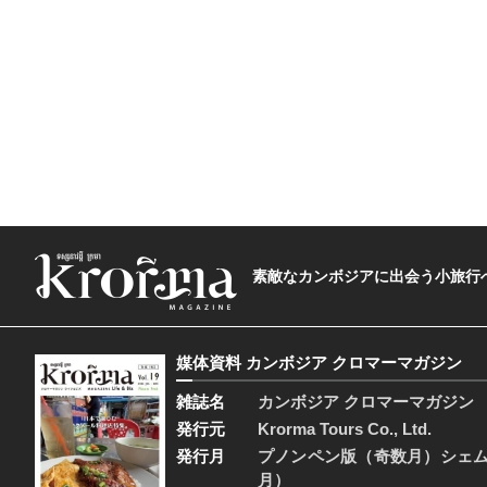
素敵なカンボジアに出会う小旅行へ―The t
媒体資料 カンボジア クロマーマガジン
雑誌名
カンボジア クロマーマガジン
発行元
Krorma Tours Co., Ltd.
発行月
プノンペン版（奇数月）シェ
月）