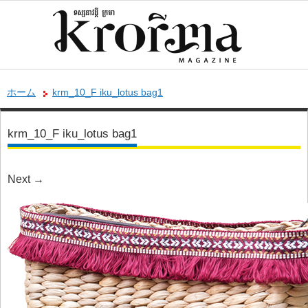
ホーム
krm_10_F iku_lotus bag1
krm_10_F iku_lotus bag1
Next
→