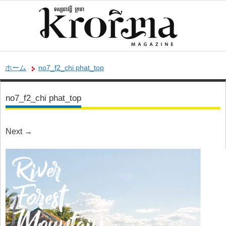
ホーム
no7_f2_chi phat_top
no7_f2_chi phat_top
Next
→