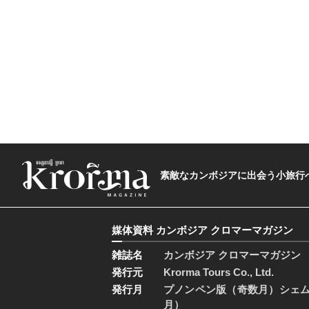
素敵なカンボジアに出会う小旅行へ―The t
媒体資料 カンボジア クロマーマガジン
雑誌名
カンボジア クロマーマガジン
発行元
Krorma Tours Co., Ltd.
発行月
プノンペン版（奇数月）シェ
月）