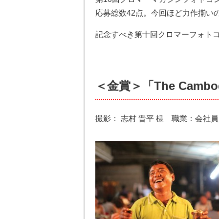
応募総数42点。今回ほど力作揃い
記念すべき第十回クロマーフォトコ
＜金賞＞「The Cambo
撮影： 志村 晋平 様 職業：会社員 使