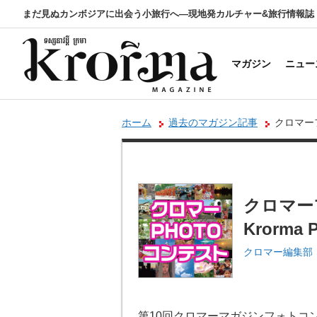
まだ見ぬカンボジアに出会う小旅行へ―現地発カルチャー&旅行情報誌
マガジン
ニュー
ホーム
過去のマガジン記事
クロマーフォ
クロマー
Krorma 
クロマー編集部
第10回クロマーマガジンフォトコ