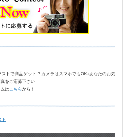
ストで商品ゲット!? カメラはスマホでもOK♪あなたのお気
写真をご応募下さい！
ームは
こちら
から！
スト