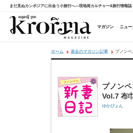
まだ見ぬカンボジアに出会う小旅行へ―現地発カルチャー&旅行情報誌
マガジン
ニュー
ホーム
過去のマガジン記事
プノンペン
プノンペ
Vol.7
ゆかぴょん