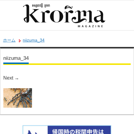
ホーム
niizuma_34
niizuma_34
Next
→