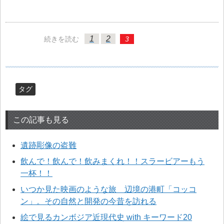
1
2
続きを読む
3
タグ
この記事も見る
遺跡彫像の盗難
飲んで！飲んで！飲みまくれ！！スラービアーもう
一杯！！
いつか見た映画のような旅 辺境の港町「コッコ
ン」。その自然と開発の今昔を訪れる
絵で見るカンボジア近現代史 with キーワード20