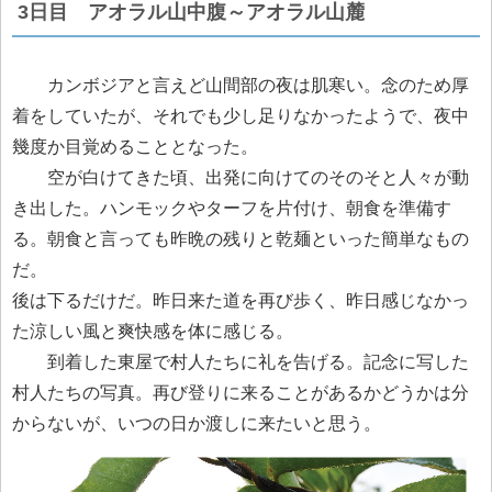
3日目 アオラル山中腹～アオラル山麓
カンボジアと言えど山間部の夜は肌寒い。念のため厚
着をしていたが、それでも少し足りなかったようで、夜中
幾度か目覚めることとなった。
空が白けてきた頃、出発に向けてのそのそと人々が動
き出した。ハンモックやターフを片付け、朝食を準備す
る。朝食と言っても昨晩の残りと乾麺といった簡単なもの
だ。
後は下るだけだ。昨日来た道を再び歩く、昨日感じなかっ
た涼しい風と爽快感を体に感じる。
到着した東屋で村人たちに礼を告げる。記念に写した
村人たちの写真。再び登りに来ることがあるかどうかは分
からないが、いつの日か渡しに来たいと思う。