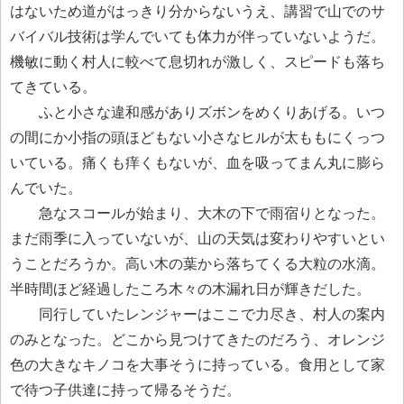
はないため道がはっきり分からないうえ、講習で山でのサ
バイバル技術は学んでいても体力が伴っていないようだ。
機敏に動く村人に較べて息切れが激しく、スピードも落ち
てきている。
ふと小さな違和感がありズボンをめくりあげる。いつ
の間にか小指の頭ほどもない小さなヒルが太ももにくっつ
いている。痛くも痒くもないが、血を吸ってまん丸に膨ら
んでいた。
急なスコールが始まり、大木の下で雨宿りとなった。
まだ雨季に入っていないが、山の天気は変わりやすいとい
うことだろうか。高い木の葉から落ちてくる大粒の水滴。
半時間ほど経過したころ木々の木漏れ日が輝きだした。
同行していたレンジャーはここで力尽き、村人の案内
のみとなった。どこから見つけてきたのだろう、オレンジ
色の大きなキノコを大事そうに持っている。食用として家
で待つ子供達に持って帰るそうだ。