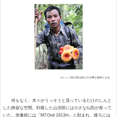
オレンジ色の茸は村人の大事な食材となる
何もなく、木々がうっそうと茂っているだけのしんと
した静寂な空間。到着した山頂部には小さな仏陀が座って
いた。坐像前には「MT.Oral 1813m」と刻まれ、後ろには