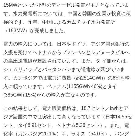
15MWといった小型のディーゼル発電が主力となっていま
す。水力発電所につい ては、中国と韓国の企業が投資に積
極的です。昨年、中国によるカムチャイ水力発電所
（193MW）が完成しました。
電力の輸入については、日本やドイツ、アジア開発銀行の
支援を受けてベトナムからプノンペンとシアヌークビルへ
の高圧送電線が建設されています。また、タ イ側からは、
シェムリアップとバッタンバンまで送電線が延びていま
す。カンボジアでは電力消費量（約2514GWh）の6割を輸
入に頼っています。ベトナム(1155GWh 46%)とタイ
(385GWh 15%)からの輸入が主なものです。
この結果として、電力販売価格は、18.7セント／kwhとア
ジア諸国の中では突出して高くなっています（日本14.55セ
ント、タイ8.91セント、ベトナム5.26セント）。また、電
化率（カンボジア20.1％）も、ラオス（54.0％）、バング