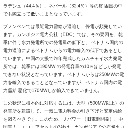
ラデシュ（44.4％）、ネパール（32.4％）等の貧 困国の中
でも際立って低いままとなっています。
プノンペンでは最近電力需給が逼迫し、停電が頻発してい
ます。カンボジア電力公社（EDC）では、その要因を、乾
季に伴う水力発電所での発電量の低下と、 ベトナム国内の
電力逼迫によるベトナムからの電力輸入の低下であるとし
ています。中国の支援で昨年完成したカムチャイ水力発電
所では、乾季には190MW の発電容量の10％ほどしか発電
できない状況となっています。ベトナムからは250MWの電
力を輸入できることとなっていますが、ベトナム国内の電
力需給 悪化で170MWしか輸入できていません。
この状況に根本的に対応するには、大型（500MW以上）の
発電所を建設して、一気に電力料金の引き下げと安定供給
を図るべきです。このため、Ｊパワー （旧電源開発）、中
国電力、エコ・アセットの3社は、カンボジアでの石炭火力