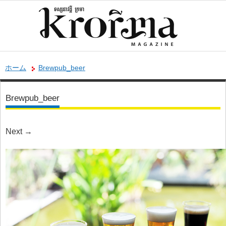
ホーム
Brewpub_beer
Brewpub_beer
Next
→