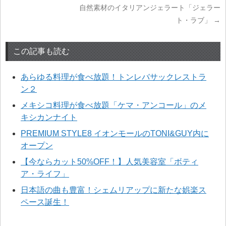
自然素材のイタリアンジェラート「ジェラー
ト・ラブ」
→
この記事も読む
あらゆる料理が食べ放題！トンレバサックレストラ
ン２
メキシコ料理が食べ放題「ケマ・アンコール」のメ
キシカンナイト
PREMIUM STYLE8 イオンモールのTONI&GUY内に
オープン
【今ならカット50%OFF！】人気美容室「ボティ
ア・ライフ」
日本語の曲も豊富！シェムリアップに新たな娯楽ス
ペース誕生！