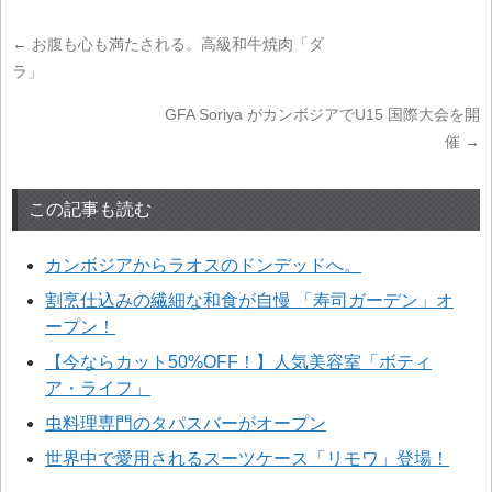
←
お腹も心も満たされる。高級和牛焼肉「ダ
ラ」
GFA Soriya がカンボジアでU15 国際大会を開
催
→
この記事も読む
カンボジアからラオスのドンデッドへ。
割烹仕込みの繊細な和食が自慢 「寿司ガーデン」オ
ープン！
【今ならカット50%OFF！】人気美容室「ボティ
ア・ライフ」
虫料理専門のタパスバーがオープン
世界中で愛用されるスーツケース「リモワ」登場！