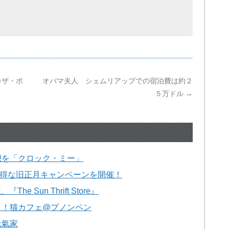
カザ・ポ
オバマ夫人 シェムリアップでの宿泊費は約２
５万ドル
→
憩を「クロック・ミー」
でお得な旧正月キャンペーンを開催！
 Sun Thrift Store』
う！猫カフェ@プノンペン
元氣家