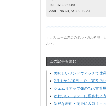
Tel：070-389583
Addr：No.6B, St.302, BBK1
←
ボリューム満点のポルトガル料理「
ルト」
この記事も読む
美味しいサンドウィッチで休
2月１から10日まで、DFS
シェムリアップ発のY2K古着屋、『The
かわいいニャンコに癒されよ
新鮮な寿司・刺身に舌鼓！－