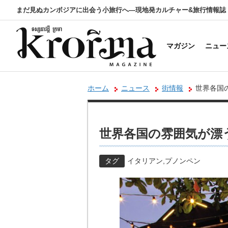
まだ見ぬカンボジアに出会う小旅行へ―現地発カルチャー&旅行情報誌
マガジン
ニュー
ホーム
ニュース
街情報
世界各国
世界各国の雰囲気が漂
タグ
イタリアン
,
プノンペン