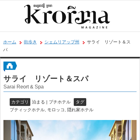
ホーム
街歩き
シェムリアップ州
サライ リゾート＆ス
パ
サライ リゾート＆スパ
Sarai Reort & Spa
カテゴリ
泊まる | プチホテル
タグ
ブティックホテル
,
モロッコ
,
隠れ家ホテル