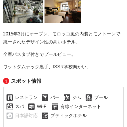
2015年3月にオープン。モロッコ風の内装とモノトーンで
統一されたデザイン性の高いホテル。
全室バスタブ付きでプールビュー。
ワットダムナック裏手、ISSR学校向かい。
スポット情報
レストラン
バー
ジム
プール
スパ
Wi-Fi
有線インターネット
日本語対応
ブティックホテル