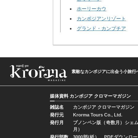
ホーリーカウ
カンボジアンリゾート
グランド・カンプチア
素敵なカンボジアに出会う小旅行へ―The t
媒体資料 カンボジア クロマーマガジン
雑誌名
カンボジア クロマーマガジン
発行元
Krorma Tours Co., Ltd.
発行月
プノンペン版（奇数月）シェ
月）
発行部数
3000部(紙）、PDFダウンロ