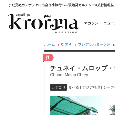
まだ見ぬカンボジアに出会う小旅行へ―現地発カルチャー&旅行情報誌
マガジン
ニュー
ホーム
街歩き
プレアシハヌーク州
チュネイ・ムロップ・
Chhner Molop Chrey
カテゴリ
食べる | アジア料理 | シー