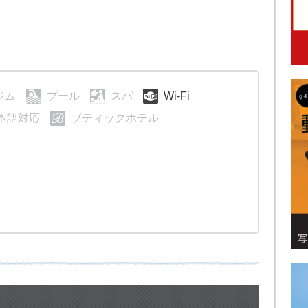
ジム
プール
スパ
Wi-Fi
本語対応
ブティックホテル