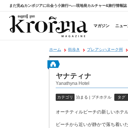
まだ見ぬカンボジアに出会う小旅行へ―現地発カルチャー&旅行情報誌
マガジン
ニュー
ホーム
街歩き
プレアシハヌーク州
ヤナティナ
Yanathyna Hotel
カテゴリ
泊まる | プチホテル
タグ
オーチティルビーチの新しいホテ
ビーチから近いが静かで落ち着い