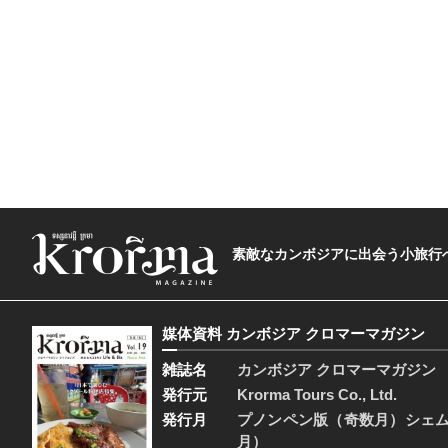
素敵なカンボジアに出会う小旅行へ―The t
媒体資料 カンボジア クロマーマガジン
雑誌名
カンボジア クロマーマガジン
発行元
Krorma Tours Co., Ltd.
発行月
プノンペン版（奇数月）シェ
月）