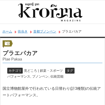
ホーム
街歩き
首都プノンペン
プラエパカア
プラエパカア
Plae Pakaa
カテゴリ
見どころ | 娯楽・スポーツ
タグ
パフォーマンス
,
プノンペン
,
伝統芸能
国立博物館屋外で行われている日替わり(計3種類)の伝統ア
ートパフォーマンス。