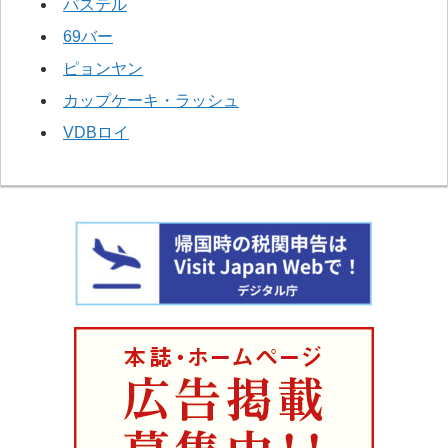
パステル
69バー
ピョンヤン
カップケーキ・ラッシュ
VDBロイ